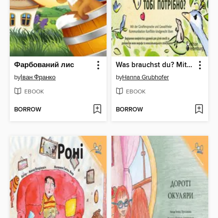
Фарбований лис
Was brauchst du? Mit der Giraffensprache und Gewaltfreier Kommunikation Konflikte kindgerecht lösen / SHCHO TOBI POTRIBNO? Vyrishennya konfliktiv v druzhniy dlya ditey sposib za dopomohoyu movy zhyrafa ta nenasyl'nyts'koho spilkuvannya
by
Іван Франко
by
Hanna Grubhofer
EBOOK
EBOOK
BORROW
BORROW