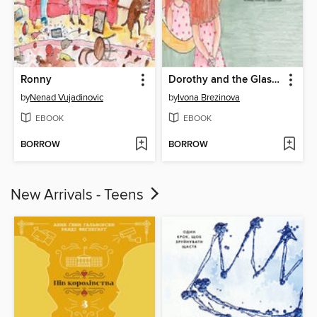
Ronny
Dorothy and the Glasses
by
Nenad Vujadinovic
by
Ivona Brezinova
EBOOK
EBOOK
BORROW
BORROW
New Arrivals - Teens