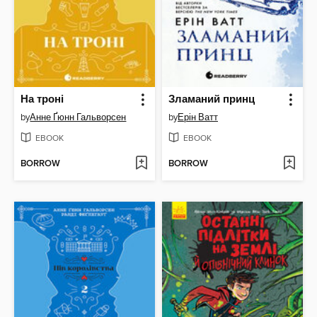
На троні
Зламаний принц
by
Анне Ґюнн Гальворсен
by
Ерін Ватт
EBOOK
EBOOK
BORROW
BORROW