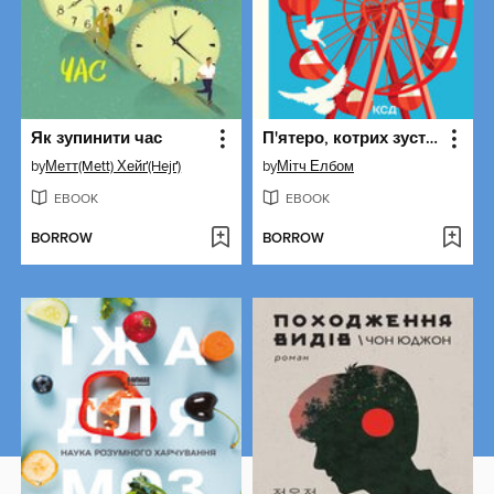
Як зупинити час
П'ятеро, котрих зустрінеш на небесах
by
Метт(Mett) Хейґ(Hejґ)
by
Мітч Елбом
EBOOK
EBOOK
BORROW
BORROW