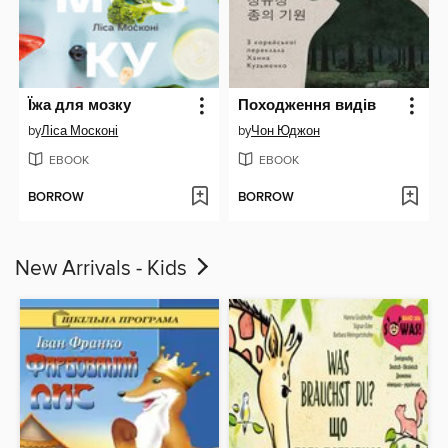
Їжа для мозку
Походження видів
by
Ліса Москоні
by
Чон Юджон
EBOOK
EBOOK
BORROW
BORROW
New Arrivals - Kids