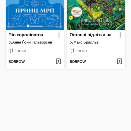
Пів королівства
Останні підлітки на Землі й опівнічний клинок
by
Анне Ґюнн Гальворсен
by
Макс Бралльє
EBOOK
EBOOK
BORROW
BORROW