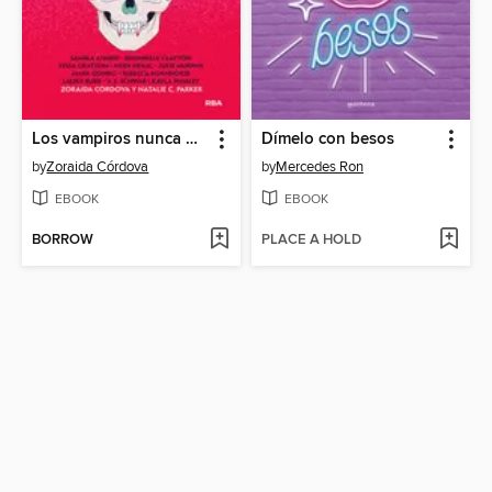
Los vampiros nunca mueren
Dímelo con besos
by
Zoraida Córdova
by
Mercedes Ron
EBOOK
EBOOK
BORROW
PLACE A HOLD