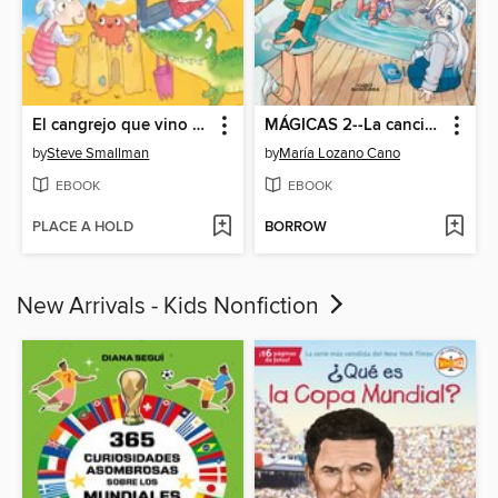
El cangrejo que vino a cenar
MÁGICAS 2--La canción secreta de las sirenas
by
Steve Smallman
by
María Lozano Cano
EBOOK
EBOOK
PLACE A HOLD
BORROW
New Arrivals - Kids Nonfiction