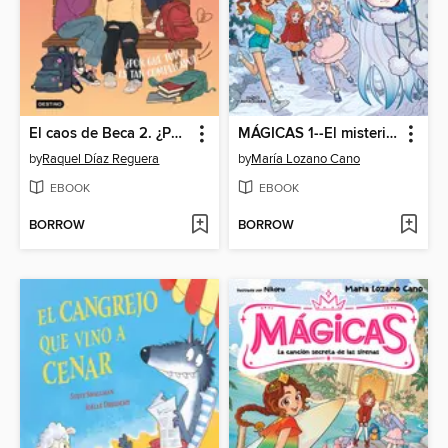
El caos de Beca 2. ¿Por qué todo es tan complicado?
MÁGICAS 1--El misterio de los dragones de hielo
by
Raquel Díaz Reguera
by
María Lozano Cano
EBOOK
EBOOK
BORROW
BORROW