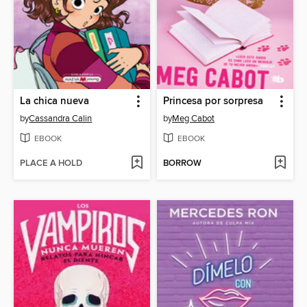
La chica nueva
Princesa por sorpresa
by
Cassandra Calin
by
Meg Cabot
EBOOK
EBOOK
PLACE A HOLD
BORROW