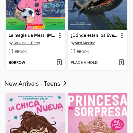
La magia de Messi (Messi's Magic)
¿Dónde están los Everglades?
by
Caroline L. Perry
by
Nico Medina
EBOOK
EBOOK
BORROW
PLACE A HOLD
New Arrivals - Teens