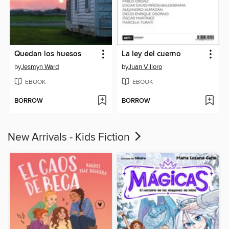
Quedan los huesos
La ley del cuerno
by
Jesmyn Ward
by
Juan Villoro
EBOOK
EBOOK
BORROW
BORROW
New Arrivals - Kids Fiction