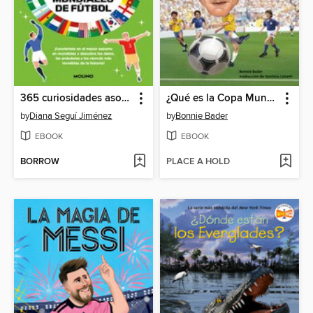
365 curiosidades asombrosas sobre los mundiales de fútbol
¿Qué es la Copa Mundial?
by
Diana Seguí Jiménez
by
Bonnie Bader
EBOOK
EBOOK
BORROW
PLACE A HOLD