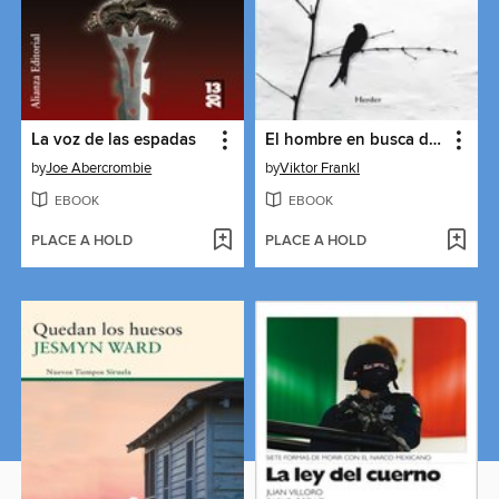
La voz de las espadas
El hombre en busca de sentido
by
Joe Abercrombie
by
Viktor Frankl
EBOOK
EBOOK
PLACE A HOLD
PLACE A HOLD