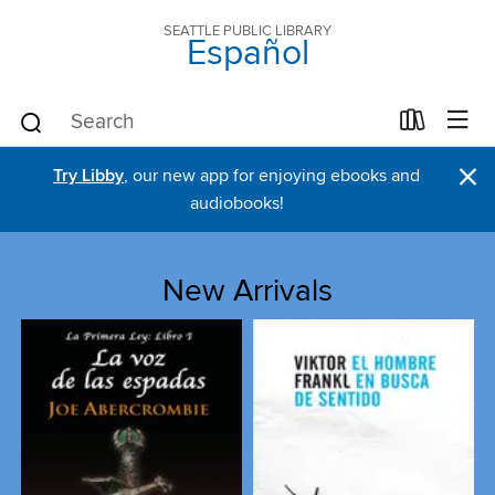
SEATTLE PUBLIC LIBRARY
Español
×
Try Libby
, our new app for enjoying ebooks and
audiobooks!
New Arrivals