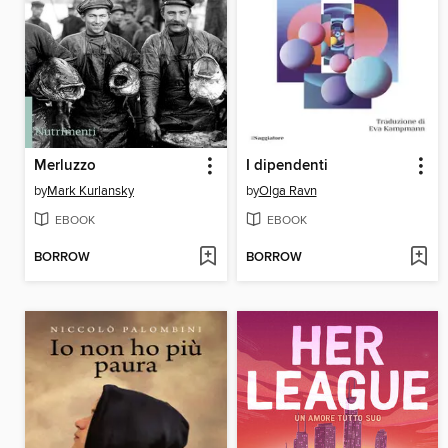
Merluzzo
I dipendenti
by
Mark Kurlansky
by
Olga Ravn
EBOOK
EBOOK
BORROW
BORROW