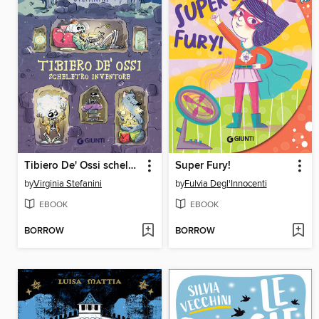
Tibiero De' Ossi scheletro inventore
Super Fury!
by
Virginia Stefanini
by
Fulvia Degl'Innocenti
EBOOK
EBOOK
BORROW
BORROW