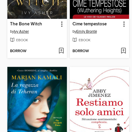
The Bone Witch
Cime tempestose
by
Ivy Asher
by
Emily Brontë
EBOOK
EBOOK
BORROW
BORROW