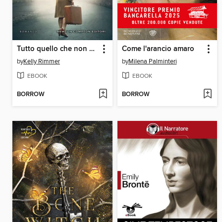
Tutto quello che non si può dire
Come l'arancio amaro
by
Kelly Rimmer
by
Milena Palminteri
EBOOK
EBOOK
BORROW
BORROW