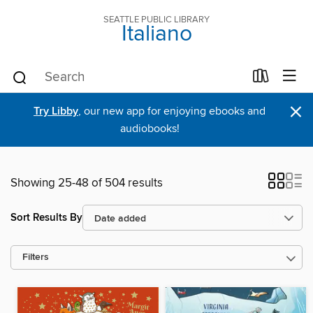
SEATTLE PUBLIC LIBRARY
Italiano
×
Try Libby
, our new app for enjoying ebooks and
audiobooks!
Showing 25-48 of 504 results
Sort Results By
Filters