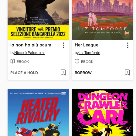
Io non ho più paura
Her League
by
Niccolò Palombini
by
Liz Tomforde
EBOOK
EBOOK
PLACE A HOLD
BORROW