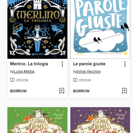
Merlino. La trilogia
Le parole giuste
by
Luisa Mattia
by
Silvia Vecchini
EBOOK
EBOOK
BORROW
BORROW