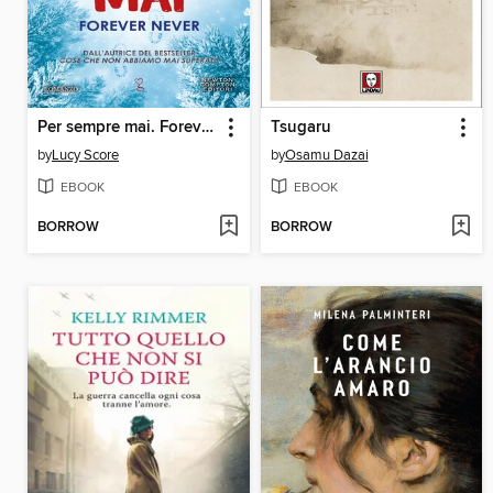
Per sempre mai. Forever Never
Tsugaru
by
Lucy Score
by
Osamu Dazai
EBOOK
EBOOK
BORROW
BORROW