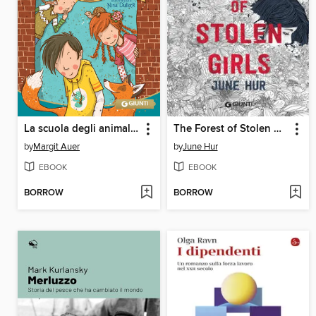
La scuola degli animali magici
The Forest of Stolen Girls (edizione italiana)
by
Margit Auer
by
June Hur
EBOOK
EBOOK
BORROW
BORROW