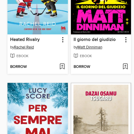
Heated Rivalry
Il giorno del giudizio
by
Rachel Reid
by
Matt Dinniman
EBOOK
EBOOK
BORROW
BORROW