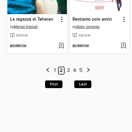
La ragazza di Teheran
Restiamo solo amici
by
Marjan Kamali
by
Abby Jimenez
EBOOK
EBOOK
BORROW
BORROW
1
2
3
4
5
First
Last