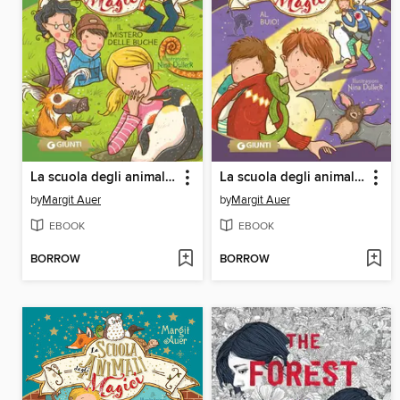
La scuola degli animali magici. Il mistero delle buche
La scuola degli animali magici. Al buio!
by
Margit Auer
by
Margit Auer
EBOOK
EBOOK
BORROW
BORROW