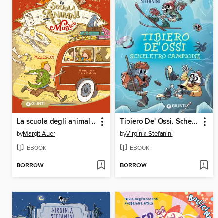
La scuola degli animali magici. Pazzesco!
Tibiero De' Ossi. Scheletro campione
by
Margit Auer
by
Virginia Stefanini
EBOOK
EBOOK
BORROW
BORROW